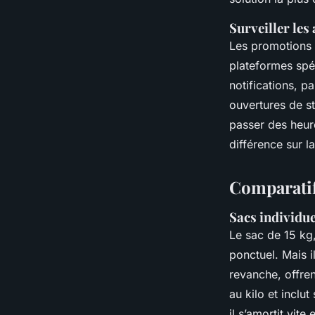
Surveiller les 
Les promotions 
plateformes spéc
notifications, p
ouvertures de s
passer des heure
différence sur la
Comparatif 
Sacs individue
Le sac de 15 kg
ponctuel. Mais i
revanche, offren
au kilo et inclu
il s’amortit vite