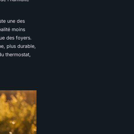
ste une des
éalité moins
ue des foyers.
ne, plus durable,
 du thermostat,