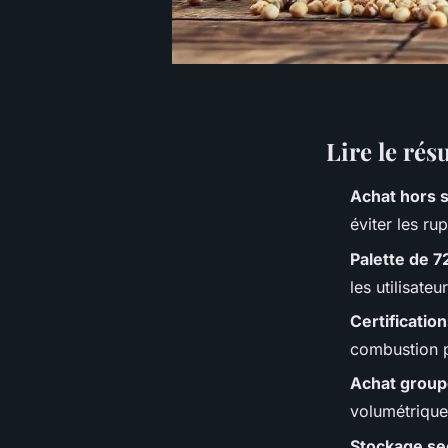
Lire le rés
Achat hors 
éviter les ru
Palette de 7
les utilisate
Certificatio
combustion p
Achat grou
volumétriques
Stockage se