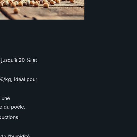
 jusqu’à 20 % et
€/kg, idéal pour
r une
e du poêle.
ductions
 de l’humidité