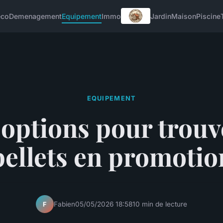
eco
Demenagement
Equipement
Immo
Jardin
Maison
Piscine
EQUIPEMENT
 options pour trouv
pellets en promotio
Fabien
05/05/2026 18:58
10 min de lecture
F