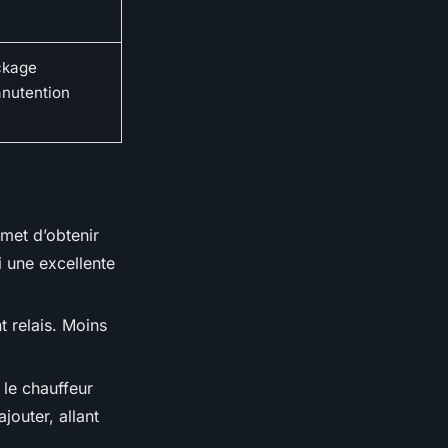
ckage
anutention
rmet d’obtenir
i une excellente
t relais. Moins
 le chauffeur
jouter, allant