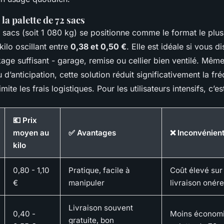
: la palette de 72 sacs
2 sacs (soit 1 080 kg) se positionne comme le format le pl
kilo oscillant entre
0,38 et 0,50 €
. Elle est idéale si vous d
ge suffisant - garage, remise ou cellier bien ventilé. Même 
’anticipation, cette solution réduit significativement la f
te les frais logistiques. Pour les utilisateurs intensifs, c’es
💶 Prix
moyen au
✅ Avantages
❌ Inconvénien
kilo
0,80 - 1,10
Pratique, facile à
Coût élevé sur 
€
manipuler
livraison onér
Livraison souvent
0,40 -
Moins économi
gratuite, bon