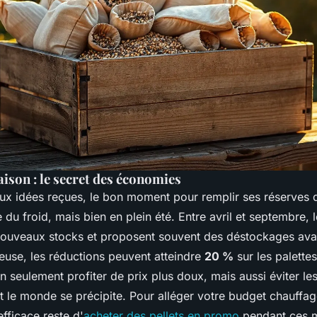
aison : le secret des économies
ux idées reçues, le bon moment pour remplir ses réserves de
 du froid, mais bien en plein été. Entre avril et septembre, 
nouveaux stocks et proposent souvent des déstockages av
euse, les réductions peuvent atteindre
20 %
sur les palette
n seulement profiter de prix plus doux, mais aussi éviter le
 le monde se précipite. Pour alléger votre budget chauffage
efficace reste d'
acheter des pellets en promo
pendant ces mo