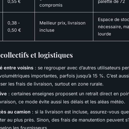
0,55 €
palette de 72
compromis
Espace de sto
0,38 -
Meilleur prix, livraison
nécessaire, m
0,50 €
incluse
lourde
collectifs et logistiques
é entre voisins
: se regrouper avec d’autres utilisateurs pe
volumétriques importantes, parfois jusqu’à 15 %. C’est auss
ser les frais de livraison, surtout en zone rurale.
rive
: certaines enseignes proposent un retrait direct en poin
ivraison, ce mode évite aussi les délais et les aléas météo.
accès au camion
: si la livraison est incluse, assurez-vous que
er au plus près. Sinon, des frais de manutention peuvent s’a
selon les fournisseurs.