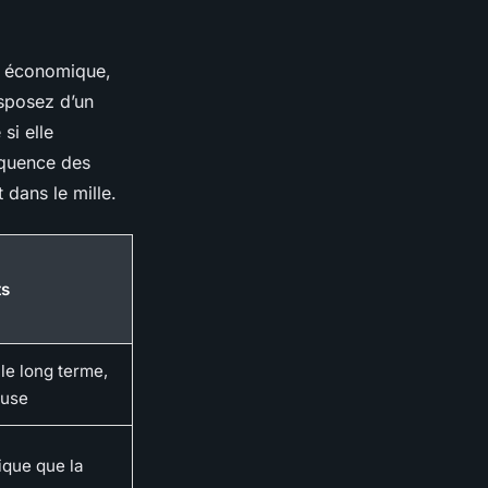
us économique,
isposez d’un
si elle
réquence des
t dans le mille.
ts
le long terme,
euse
que que la