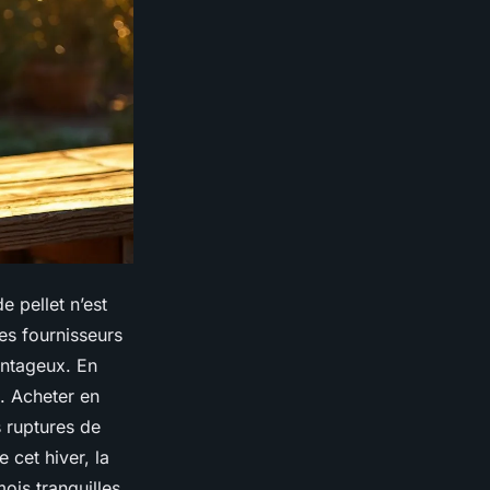
 pellet n’est
les fournisseurs
antageux. En
s. Acheter en
s ruptures de
 cet hiver, la
is tranquilles.