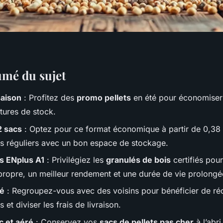
umé du sujet
saison
: Profitez des
promo pellets
en été pour économiser
ptures de stock.
2 sacs
: Optez pour ce format économique à partir de 0,38 
urs réguliers avec un bon espace de stockage.
ns ENplus A1
: Privilégiez les
granulés de bois
certifiés pou
ropre, un meilleur rendement et une durée de vie prolongé
pé
: Regroupez-vous avec des voisins pour bénéficier de ré
 et diviser les frais de livraison.
c et aéré
: Conservez vos
sacs de pellets pas cher
à l’abri