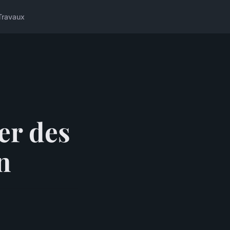
Travaux
er des
n