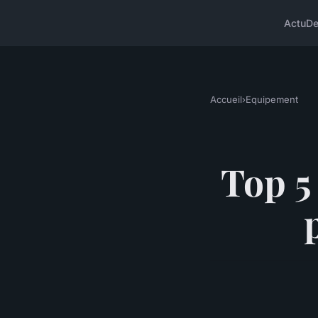
Actu
D
Accueil
›
Equipement
Top 5