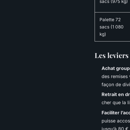
sacs (975 kg)
Palette 72
sacs (1 080
kg)
Les leviers 
Achat group
des remises 
façon de divi
Retrait en d
cher que la l
Faciliter l’
puisse accost
jusqu’à 80 € 