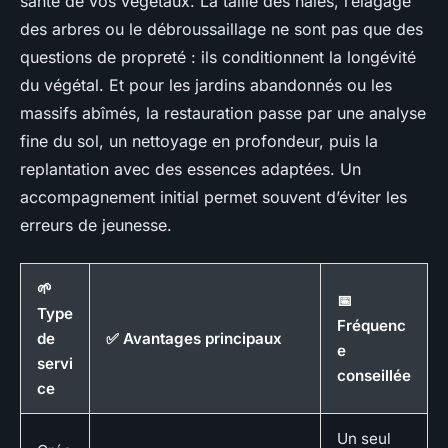
santé de vos végétaux. La taille des haies, l’élagage
des arbres ou le débroussaillage ne sont pas que des
questions de propreté : ils conditionnent la longévité
du végétal. Et pour les jardins abandonnés ou les
massifs abîmés, la restauration passe par une analyse
fine du sol, un nettoyage en profondeur, puis la
replantation avec des essences adaptées. Un
accompagnement initial permet souvent d’éviter les
erreurs de jeunesse.
🌱
📅
Type
Fréquenc
de
✅ Avantages principaux
e
servi
conseillée
ce
Un seul