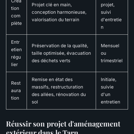
Créa
Projet clé en main,
projet,
tion
conception harmonieuse,
suivi
com
valorisation du terrain
d'entretie
plète
n
Entr
Préservation de la qualité,
Mensuel
etien
taille optimisée, évacuation
ou
régu
des déchets verts
trimestriel
lier
Remise en état des
Initiale,
Rest
massifs, restructuration
suivie
aura
des allées, rénovation du
d'un
tion
sol
entretien
Réussir son projet d'aménagement
extérieur dans le Tarn