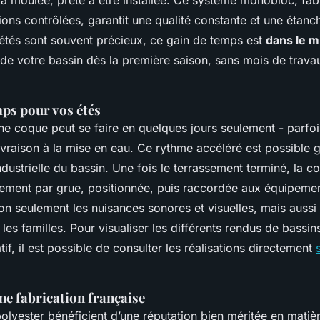
jà moulée, prête à être installée. Ce système monobloc, fab
ons contrôlées, garantit une qualité constante et une étanch
 étés sont souvent précieux, ce gain de temps est
dans le mi
 de votre bassin dès la première saison, sans mois de trava
mps pour vos étés
’une coque peut se faire en quelques jours seulement - parfo
ivraison à la mise en eau. Ce rythme accéléré est possible g
ndustrielle du bassin. Une fois le terrassement terminé, la c
ement par grue, positionnée, puis raccordée aux équipemen
non seulement les nuisances sonores et visuelles, mais aussi 
 les familles. Pour visualiser les différents rendus de bassin
if, il est possible de consulter les réalisations directement
une fabrication française
lyester bénéficient d’une réputation bien méritée en matièr