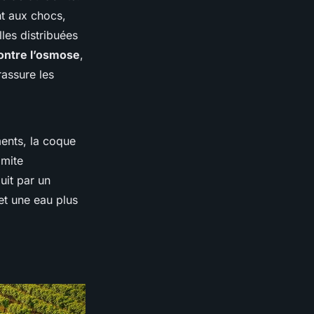
nt aux chocs,
les distribuées
ontre l’osmose
,
assure les
ments, la coque
imite
uit par un
et une eau plus