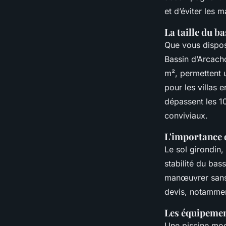
et d’éviter les 
La taille du b
Que vous disposi
Bassin d’Arcacho
m², permettent u
pour les villas 
dépassent les 1
conviviaux.
L'importance d
Le sol girondin,
stabilité du bas
manœuvrer sans 
devis, notammen
Les équipemen
Une piscine mod