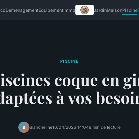
eco
Demenagement
Equipement
Immo
Jardin
Maison
Piscine
PISCINE
iscines coque en g
daptées à vos besoi
Blancheline
10/04/2026 14:04
8 min de lecture
B