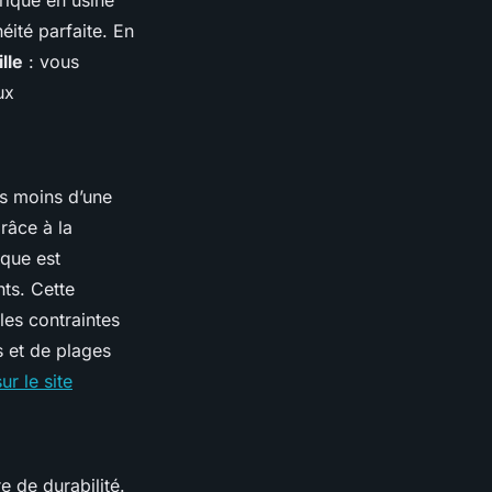
riqué en usine
éité parfaite. En
lle
: vous
ux
is moins d’une
râce à la
oque est
ts. Cette
les contraintes
s et de plages
sur le site
e de durabilité.