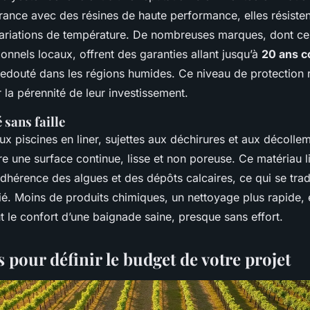
rance avec des résines de haute performance, elles résiste
ariations de température. De nombreuses marques, dont cel
onnels locaux, offrent des garanties allant jusqu’à
20 ans c
douté dans les régions humides. Ce niveau de protection r
r la pérennité de leur investissement.
 sans faille
x piscines en liner, sujettes aux déchirures et aux décolle
re une surface continue, lisse et non poreuse. Ce matériau l
adhérence des algues et des dépôts calcaires, ce qui se trad
fié. Moins de produits chimiques, un nettoyage plus rapide, 
out le confort d’une baignade saine, presque sans effort.
s pour définir le budget de votre projet