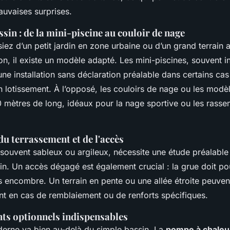
mauvaises surprises.
assin : de la mini-piscine au couloir de nage
ez d’un petit jardin en zone urbaine ou d’un grand terrain 
n, il existe un modèle adapté. Les mini-piscines, souvent in
ne installation sans déclaration préalable dans certains ca
en lotissement. À l’opposé, les couloirs de nage ou les modè
0 mètres de long, idéaux pour la nage sportive ou les rass
u terrassement et de l'accès
 souvent sableux ou argileux, nécessite une étude préalable
sin. Un accès dégagé est également crucial : la grue doit po
encombre. Un terrain en pente ou une allée étroite peuvent
t en cas de remblaiement ou de renforts spécifiques.
ts optionnels indispensables
erne va bien au-delà du simple bassin. La
pompe à chaleu