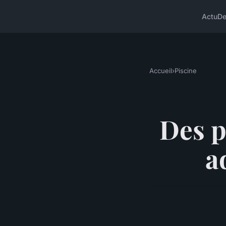
Actu
D
Accueil
›
Piscine
Des p
a