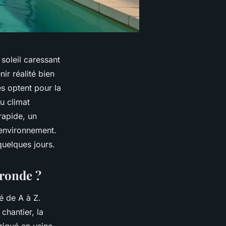
soleil caressant
ir réalité bien
es optent pour la
u climat
rapide, un
’environnement.
quelques jours.
ironde ?
sé de A à Z.
chantier, la