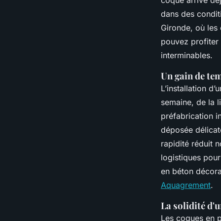
coque arrive dé
dans des conditi
Gironde, où les
pouvez profiter
interminables.
Un gain de te
L’installation d
semaine, de la l
préfabrication i
déposée délicat
rapidité réduit 
logistiques pour
en béton décorat
Aquagrement
.
La solidité d'
Les coques en po